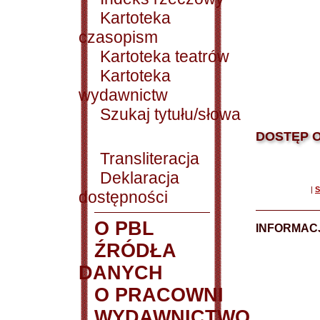
Kartoteka
czasopism
Kartoteka teatrów
Kartoteka
wydawnictw
Szukaj tytułu/słowa
DOSTĘP O
Transliteracja
Deklaracja
|
S
dostępności
O PBL
INFORMACJ
ŹRÓDŁA
DANYCH
O PRACOWNI
WYDAWNICTWO