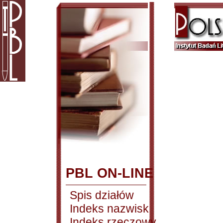
PBL ON-LINE
Spis działów
Indeks nazwisk
Indeks rzeczowy