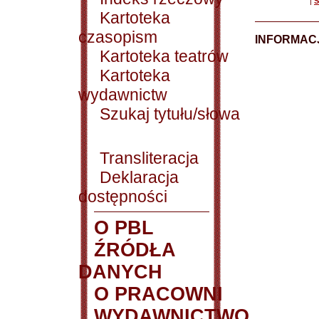
|
S
Kartoteka
czasopism
INFORMACJ
Kartoteka teatrów
Kartoteka
wydawnictw
Szukaj tytułu/słowa
Transliteracja
Deklaracja
dostępności
O PBL
ŹRÓDŁA
DANYCH
O PRACOWNI
WYDAWNICTWO