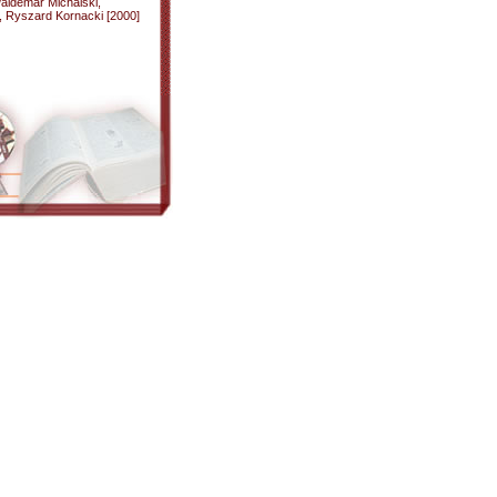
Waldemar Michalski,
, Ryszard Kornacki [2000]