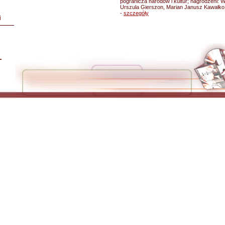
pogranicza narodów i kultur; nagrodzeni: 
Urszula Gierszon, Marian Janusz Kawałko
-
szczegóły
i
L