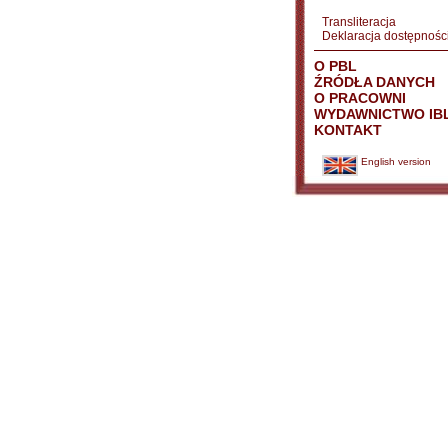
Transliteracja
Deklaracja dostępnośc
O PBL
ŹRÓDŁA DANYCH
O PRACOWNI
WYDAWNICTWO IB
KONTAKT
English version