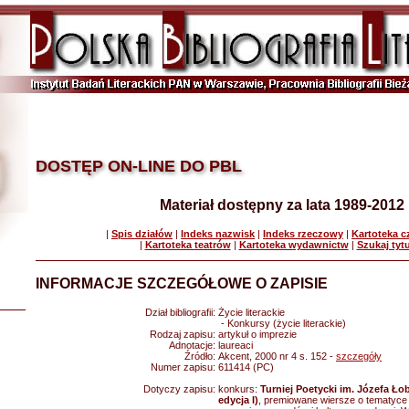
DOSTĘP ON-LINE DO PBL
Materiał dostępny za lata 1989-2012
|
Spis działów
|
Indeks nazwisk
|
Indeks rzeczowy
|
Kartoteka 
|
Kartoteka teatrów
|
Kartoteka wydawnictw
|
Szukaj tyt
INFORMACJE SZCZEGÓŁOWE O ZAPISIE
Dział bibliografii:
Życie literackie
- Konkursy (życie literackie)
Rodzaj zapisu:
artykuł o imprezie
Adnotacje:
laureaci
Źródło:
Akcent, 2000 nr 4 s. 152 -
szczegóły
Numer zapisu:
611414 (PC)
Dotyczy zapisu:
konkurs:
Turniej Poetycki im. Józefa Ł
edycja I)
, premiowane wiersze o tematyce 