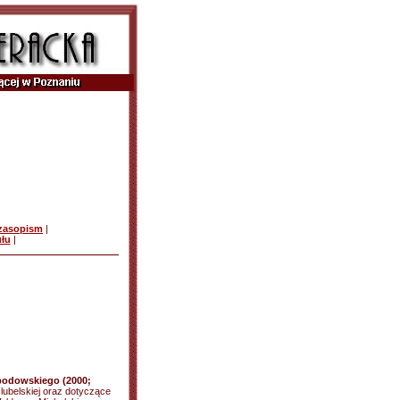
czasopism
|
ułu
|
obodowskiego (2000;
lubelskiej oraz dotyczące