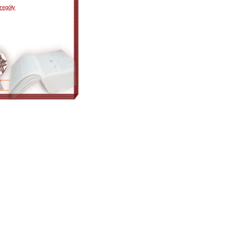
zegóły