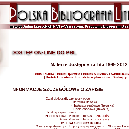
DOSTĘP ON-LINE DO PBL
Materiał dostępny za lata 1989-2012
|
Spis działów
|
Indeks nazwisk
|
Indeks rzeczowy
|
Kartoteka 
|
Kartoteka teatrów
|
Kartoteka wydawnictw
|
Szukaj tyt
INFORMACJE SZCZEGÓŁOWE O ZAPISIE
Dział bibliografii:
Literatury obce
- Literatura litewska
- Hasła szczegółowe (litewska)
- Hasła osobowe (litewska)
Rodzaj zapisu:
wiersz
Hasło osobowe:
Venclova Tomas -
szczegóły
Autor:
Venclova Tomas -
szczegóły
Tytuł:
Na narodziny dziecka
Osoby współtworzące:
Tł. przy współpracy autora: Stanisław Bar