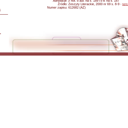
Adnotacje:
z not. o aut. na s. 189 i o tł. na s. 187
Źródło:
Zeszyty Literackie, 2000 nr 69 s. 8-9 -
szc
Numer zapisu:
612682 (AZ)
i
L