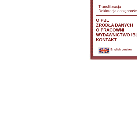
Transliteracja
Deklaracja dostępnośc
O PBL
ŹRÓDŁA DANYCH
O PRACOWNI
WYDAWNICTWO IB
KONTAKT
English version