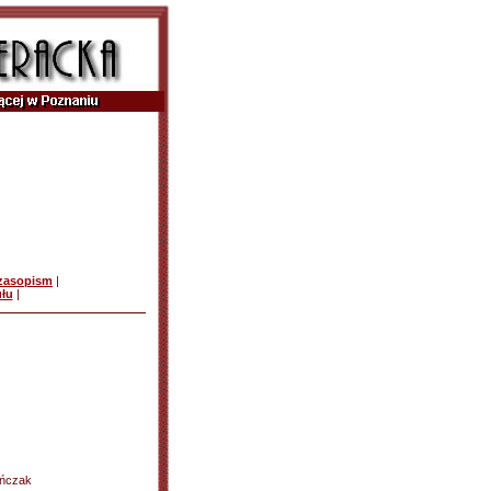
czasopism
|
ułu
|
ańczak