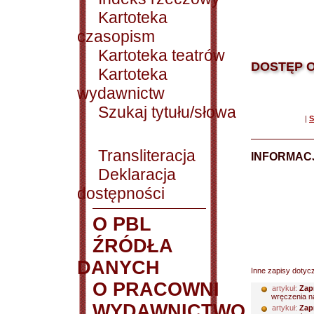
Kartoteka
czasopism
Kartoteka teatrów
DOSTĘP O
Kartoteka
wydawnictw
Szukaj tytułu/słowa
|
S
Transliteracja
INFORMACJ
Deklaracja
dostępności
O PBL
ŹRÓDŁA
DANYCH
Inne zapisy dotyc
O PRACOWNI
artykuł:
Zap
wręczenia na
WYDAWNICTWO
artykuł:
Zap