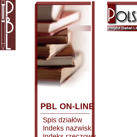
PBL ON-LINE
Spis działów
Indeks nazwisk
Indeks rzeczowy