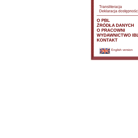
Transliteracja
Deklaracja dostępnośc
O PBL
ŹRÓDŁA DANYCH
O PRACOWNI
WYDAWNICTWO IB
KONTAKT
English version