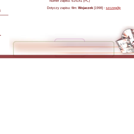
Numer zapisu:
614141 (PC)
Dotyczy zapisu:
film:
Wojaczek
[1998] -
szczegóły
i
L