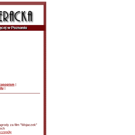
czasopism
|
ułu
|
grody za film "Wojaczek"
zech
zczegóły