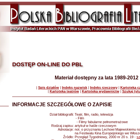
DOSTĘP ON-LINE DO PBL
Materiał dostępny za lata 1989-2012
|
Spis działów
|
Indeks nazwisk
|
Indeks rzeczowy
|
Kartoteka 
|
Kartoteka teatrów
|
Kartoteka wydawnictw
|
Szukaj tyt
INFORMACJE SZCZEGÓŁOWE O ZAPISIE
Dział bibliografii:
Teatr, film, radio, telewizja
- Film
- Filmy fabularne pełnometrażowe
Rodzaj zapisu:
artykuł w haśle rzeczowym
Adnotacje:
not. o przyznaniu Lechowi Majewskiemu na
na Festiwalu Kina Europejskiego we Włos
Źródło:
Przegląd Tygodniowy, 2000 nr 20 s. 19 -
s