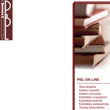
PBL ON-LINE
Spis działów
Indeks nazwisk
Indeks rzeczowy
Kartoteka czasopism
Kartoteka teatrów
Kartoteka wydawnictw
Szukaj tytułu/słowa