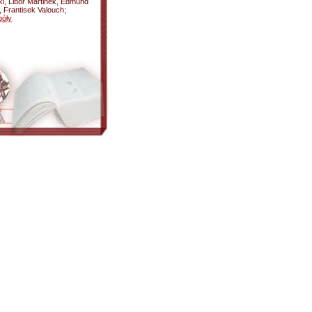
i, Libor Martinek, Edmund
 Frantisek Valouch;
góły