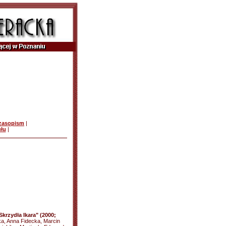
czasopism
|
ułu
|
krzydła Ikara" (2000;
a, Anna Fidecka, Marcin