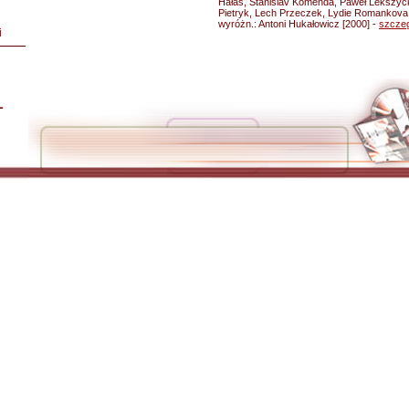
Hałaś, Stanislav Komenda, Paweł Lekszyck
Pietryk, Lech Przeczek, Lydie Romankova,
wyróżn.: Antoni Hukałowicz [2000] -
szcze
i
L