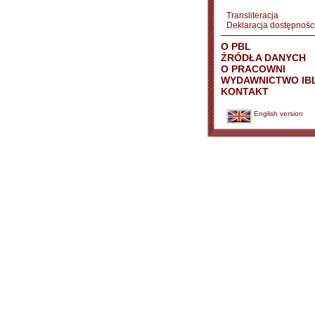
Transliteracja
Deklaracja dostępnośc
O PBL
ŹRÓDŁA DANYCH
O PRACOWNI
WYDAWNICTWO IB
KONTAKT
English version