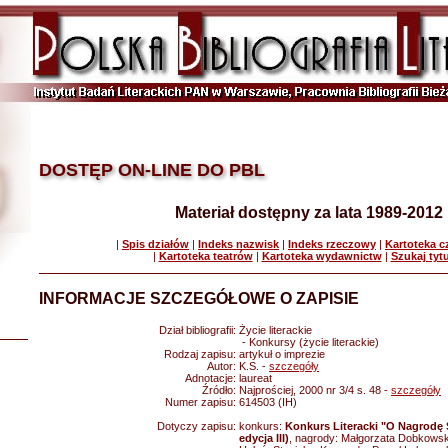
DOSTĘP ON-LINE DO PBL
Materiał dostępny za lata 1989-2012
|
Spis działów
|
Indeks nazwisk
|
Indeks rzeczowy
|
Kartoteka 
|
Kartoteka teatrów
|
Kartoteka wydawnictw
|
Szukaj tyt
INFORMACJE SZCZEGÓŁOWE O ZAPISIE
Dział bibliografii:
Życie literackie
- Konkursy (życie literackie)
Rodzaj zapisu:
artykuł o imprezie
Autor:
K.S. -
szczegóły
Adnotacje:
laureat
Źródło:
Najprościej, 2000 nr 3/4 s. 48 -
szczegóły
Numer zapisu:
614503 (IH)
Dotyczy zapisu:
konkurs:
Konkurs Literacki "O Nagrodę S
edycja III)
, nagrody: Małgorzata Dobkowsk