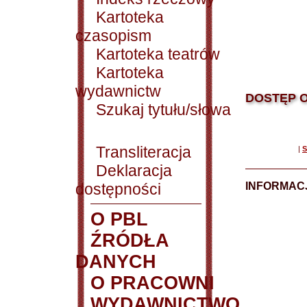
Kartoteka
czasopism
Kartoteka teatrów
Kartoteka
wydawnictw
DOSTĘP O
Szukaj tytułu/słowa
Transliteracja
|
S
Deklaracja
dostępności
INFORMACJ
O PBL
ŹRÓDŁA
DANYCH
O PRACOWNI
WYDAWNICTWO