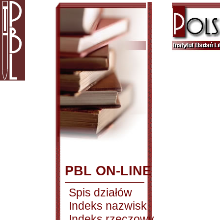
PBL ON-LINE
Spis działów
Indeks nazwisk
Indeks rzeczowy