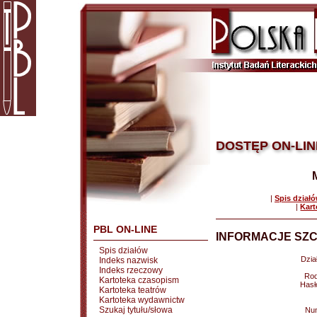
DOSTĘP ON-LIN
|
Spis dział
|
Kart
PBL ON-LINE
INFORMACJE SZC
Spis działów
Dział
Indeks nazwisk
Indeks rzeczowy
Rod
Kartoteka czasopism
Hasł
Kartoteka teatrów
Kartoteka wydawnictw
Szukaj tytułu/słowa
Nu