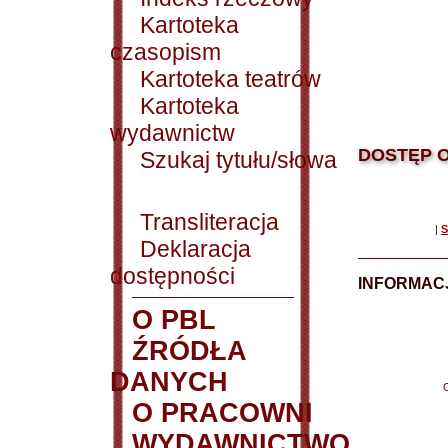
Kartoteka
czasopism
Kartoteka teatrów
Kartoteka
wydawnictw
DOSTĘP O
Szukaj tytułu/słowa
Transliteracja
|
S
Deklaracja
dostępności
INFORMACJ
O PBL
ŹRÓDŁA
DANYCH
O PRACOWNI
WYDAWNICTWO