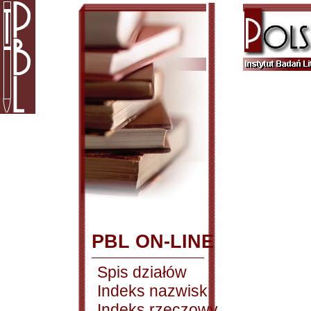
PBL ON-LINE
Spis działów
Indeks nazwisk
Indeks rzeczowy