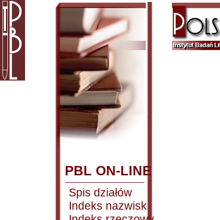
PBL ON-LINE
Spis działów
Indeks nazwisk
Indeks rzeczowy