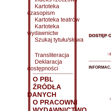
Kartoteka
czasopism
Kartoteka teatrów
Kartoteka
wydawnictw
DOSTĘP O
Szukaj tytułu/słowa
Transliteracja
|
S
Deklaracja
dostępności
INFORMACJ
O PBL
ŹRÓDŁA
DANYCH
O PRACOWNI
WYDAWNICTWO