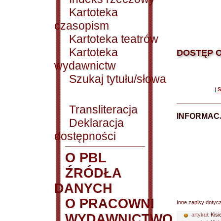
Kartoteka
czasopism
Kartoteka teatrów
Kartoteka
DOSTĘP O
wydawnictw
Szukaj tytułu/słowa
|
S
Transliteracja
INFORMACJ
Deklaracja
dostępności
O PBL
ŹRÓDŁA
DANYCH
O PRACOWNI
Inne zapisy dotyc
WYDAWNICTWO
artykuł:
Kisi