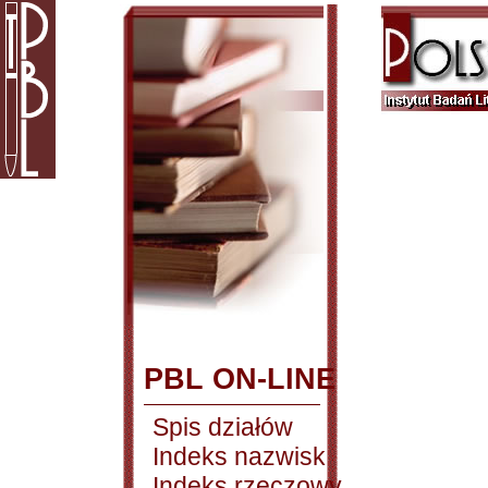
PBL ON-LINE
Spis działów
Indeks nazwisk
Indeks rzeczowy