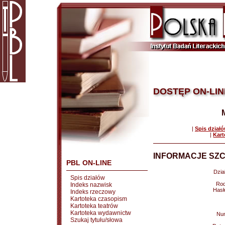
DOSTĘP ON-LIN
|
Spis dział
|
Kart
INFORMACJE SZC
PBL ON-LINE
Dział
Spis działów
Rod
Indeks nazwisk
Hasł
Indeks rzeczowy
Kartoteka czasopism
Kartoteka teatrów
Kartoteka wydawnictw
Nu
Szukaj tytułu/słowa