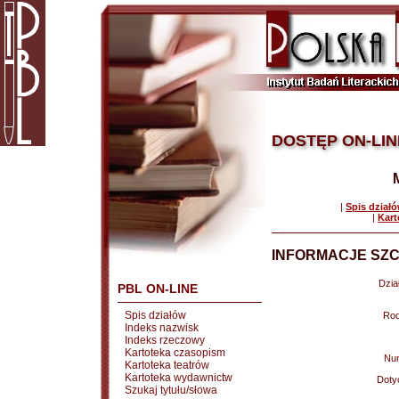
DOSTĘP ON-LIN
|
Spis dział
|
Kart
INFORMACJE SZC
Dział
PBL ON-LINE
Spis działów
Rod
Indeks nazwisk
Indeks rzeczowy
Kartoteka czasopism
Nu
Kartoteka teatrów
Kartoteka wydawnictw
Doty
Szukaj tytułu/słowa