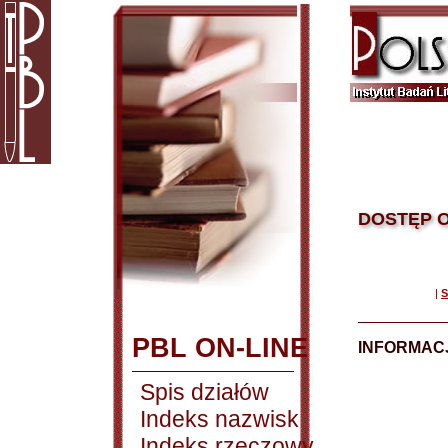
DOSTĘP O
|
S
PBL ON-LINE
INFORMACJ
Spis działów
Indeks nazwisk
Indeks rzeczowy