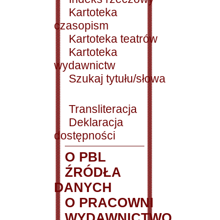
Kartoteka
czasopism
Kartoteka teatrów
Kartoteka
wydawnictw
Szukaj tytułu/słowa
Transliteracja
Deklaracja
dostępności
O PBL
ŹRÓDŁA
DANYCH
O PRACOWNI
WYDAWNICTWO