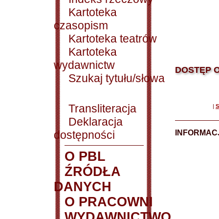
Kartoteka
czasopism
Kartoteka teatrów
Kartoteka
wydawnictw
DOSTĘP O
Szukaj tytułu/słowa
Transliteracja
|
S
Deklaracja
dostępności
INFORMACJ
O PBL
ŹRÓDŁA
DANYCH
O PRACOWNI
WYDAWNICTWO