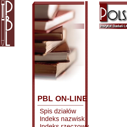
PBL ON-LINE
Spis działów
Indeks nazwisk
Indeks rzeczowy