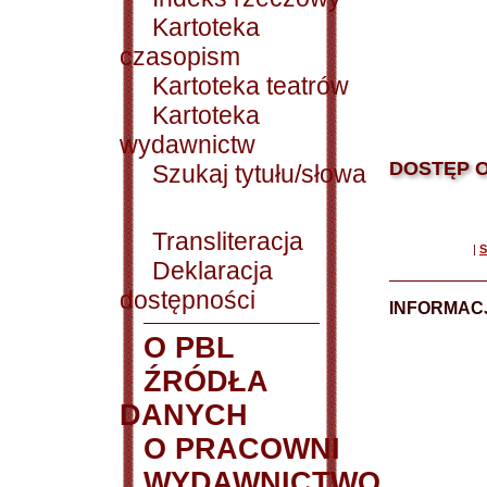
Kartoteka
czasopism
Kartoteka teatrów
Kartoteka
wydawnictw
DOSTĘP O
Szukaj tytułu/słowa
Transliteracja
|
S
Deklaracja
dostępności
INFORMACJ
O PBL
ŹRÓDŁA
DANYCH
O PRACOWNI
WYDAWNICTWO