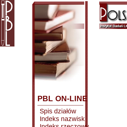
PBL ON-LINE
Spis działów
Indeks nazwisk
Indeks rzeczowy