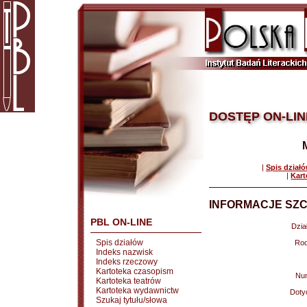
DOSTĘP ON-LIN
|
Spis dział
|
Kart
INFORMACJE SZC
PBL ON-LINE
Dział
Spis działów
Rod
Indeks nazwisk
Indeks rzeczowy
Kartoteka czasopism
Nu
Kartoteka teatrów
Kartoteka wydawnictw
Doty
Szukaj tytułu/słowa