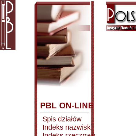
PBL ON-LINE
Spis działów
Indeks nazwisk
Indeks rzeczowy