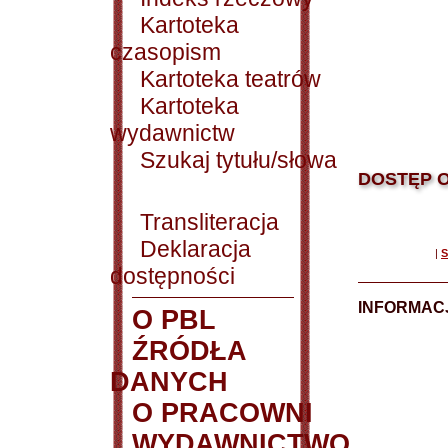
Kartoteka
czasopism
Kartoteka teatrów
Kartoteka
wydawnictw
Szukaj tytułu/słowa
DOSTĘP O
Transliteracja
Deklaracja
|
S
dostępności
INFORMACJ
O PBL
ŹRÓDŁA
DANYCH
O PRACOWNI
WYDAWNICTWO