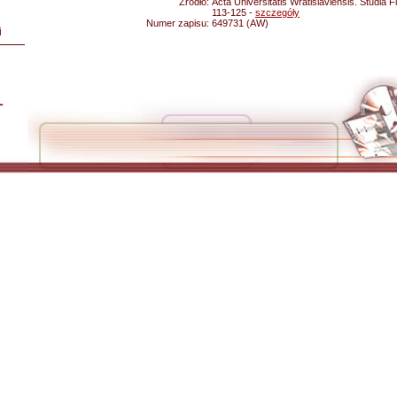
Źródło:
Acta Universitatis Wratislaviensis. Studia 
113-125 -
szczegóły
Numer zapisu:
649731 (AW)
i
L