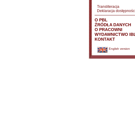
Transliteracja
Deklaracja dostępnośc
O PBL
ŹRÓDŁA DANYCH
O PRACOWNI
WYDAWNICTWO IB
KONTAKT
English version