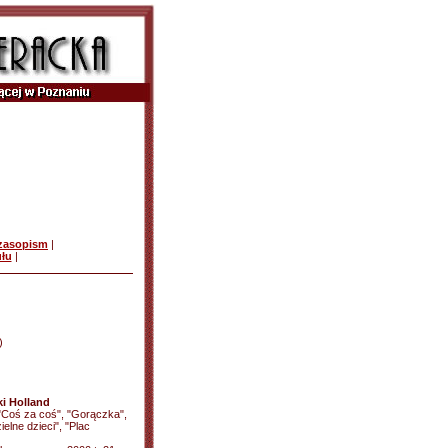
czasopism
|
ułu
|
)
ki Holland
, "Coś za coś", "Gorączka",
elne dzieci", "Plac