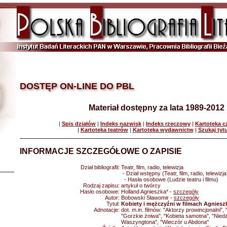
DOSTĘP ON-LINE DO PBL
Materiał dostępny za lata 1989-2012
|
Spis działów
|
Indeks nazwisk
|
Indeks rzeczowy
|
Kartoteka 
|
Kartoteka teatrów
|
Kartoteka wydawnictw
|
Szukaj tyt
INFORMACJE SZCZEGÓŁOWE O ZAPISIE
Dział bibliografii:
Teatr, film, radio, telewizja
- Dział wstępny (Teatr, film, radio, telewizja
- Hasła osobowe (Ludzie teatru i filmu)
Rodzaj zapisu:
artykuł o twórcy
Hasło osobowe:
Holland Agnieszka* -
szczegóły
Autor:
Bobowski Sławomir -
szczegóły
Tytuł:
Kobiety i mężczyźni w filmach Agniesz
Adnotacje:
dot. m.in. filmów: "Aktorzy prowincjonalni"
"Gorzkie żniwa", "Kobieta samotna", "Niedzi
Waszyngtona", "Wieczór u Abdona"