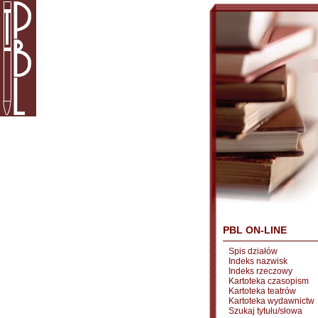
PBL ON-LINE
Spis działów
Indeks nazwisk
Indeks rzeczowy
Kartoteka czasopism
Kartoteka teatrów
Kartoteka wydawnictw
Szukaj tytułu/słowa