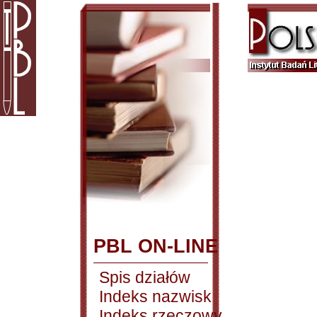
PBL ON-LINE
Spis działów
Indeks nazwisk
Indeks rzeczowy