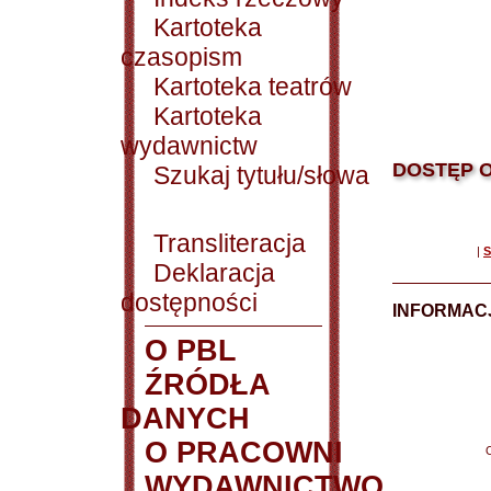
Kartoteka
czasopism
Kartoteka teatrów
Kartoteka
wydawnictw
DOSTĘP O
Szukaj tytułu/słowa
Transliteracja
|
S
Deklaracja
dostępności
INFORMACJ
O PBL
ŹRÓDŁA
DANYCH
O PRACOWNI
WYDAWNICTWO