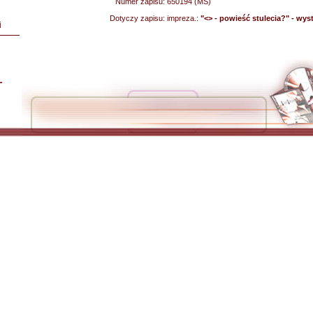
Numer zapisu:
650194 (MS)
Dotyczy zapisu:
impreza.:
"<
> - powieść stulecia?" - wy
i
L