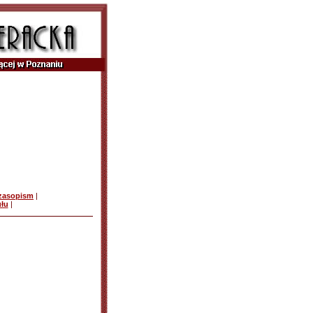
czasopism
|
ułu
|