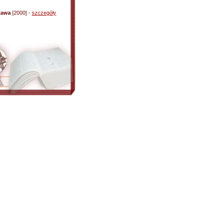
stawa
[2000] -
szczegóły