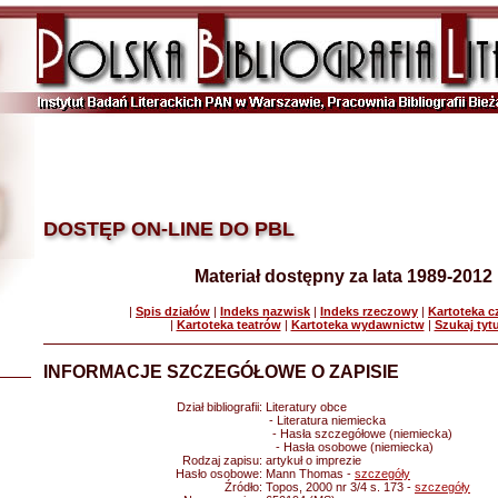
DOSTĘP ON-LINE DO PBL
Materiał dostępny za lata 1989-2012
|
Spis działów
|
Indeks nazwisk
|
Indeks rzeczowy
|
Kartoteka 
|
Kartoteka teatrów
|
Kartoteka wydawnictw
|
Szukaj tyt
INFORMACJE SZCZEGÓŁOWE O ZAPISIE
Dział bibliografii:
Literatury obce
- Literatura niemiecka
- Hasła szczegółowe (niemiecka)
- Hasła osobowe (niemiecka)
Rodzaj zapisu:
artykuł o imprezie
Hasło osobowe:
Mann Thomas -
szczegóły
Źródło:
Topos, 2000 nr 3/4 s. 173 -
szczegóły