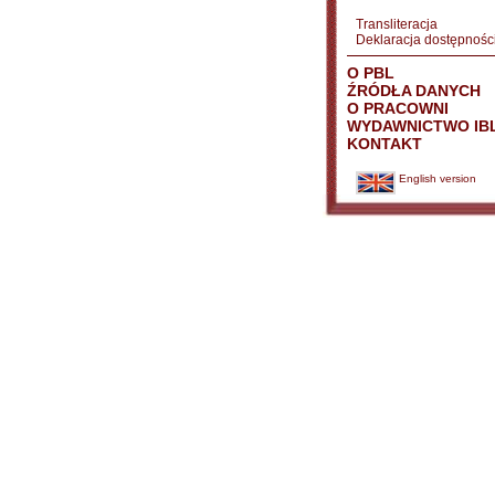
Transliteracja
Deklaracja dostępnośc
O PBL
ŹRÓDŁA DANYCH
O PRACOWNI
WYDAWNICTWO IB
KONTAKT
English version