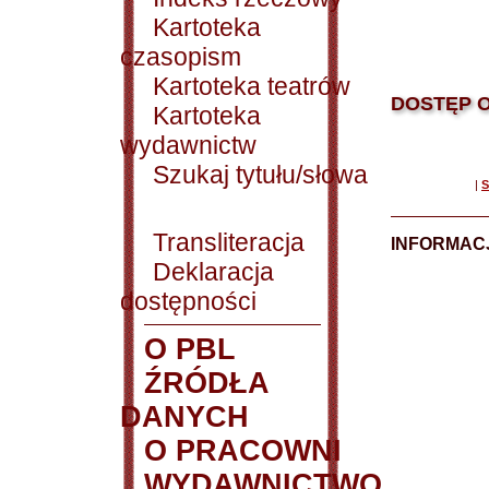
Kartoteka
czasopism
Kartoteka teatrów
DOSTĘP O
Kartoteka
wydawnictw
Szukaj tytułu/słowa
|
S
Transliteracja
INFORMACJ
Deklaracja
dostępności
O PBL
ŹRÓDŁA
DANYCH
O PRACOWNI
WYDAWNICTWO