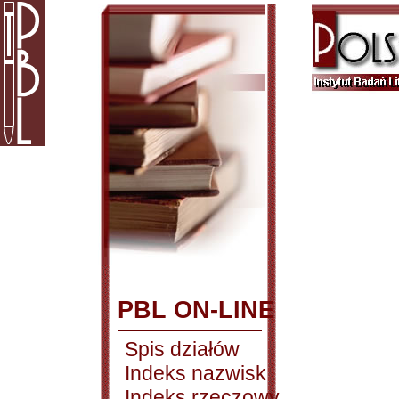
PBL ON-LINE
Spis działów
Indeks nazwisk
Indeks rzeczowy