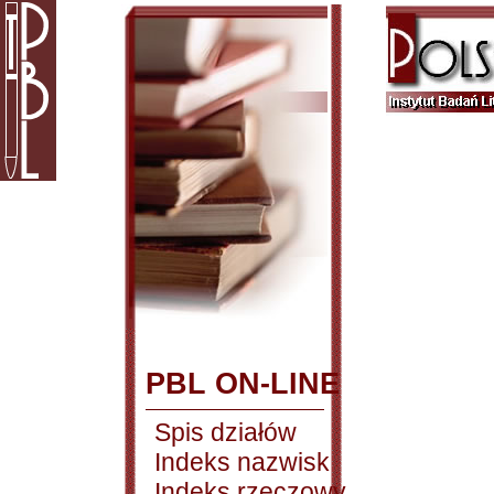
PBL ON-LINE
Spis działów
Indeks nazwisk
Indeks rzeczowy