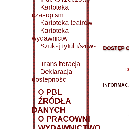
Kartoteka
czasopism
Kartoteka teatrów
Kartoteka
wydawnictw
Szukaj tytułu/słowa
DOSTĘP O
Transliteracja
|
S
Deklaracja
dostępności
INFORMACJ
O PBL
ŹRÓDŁA
DANYCH
O PRACOWNI
WYDAWNICTWO