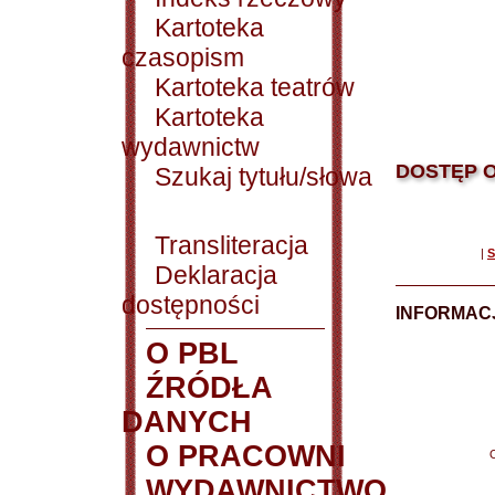
Kartoteka
czasopism
Kartoteka teatrów
Kartoteka
wydawnictw
DOSTĘP O
Szukaj tytułu/słowa
Transliteracja
|
S
Deklaracja
dostępności
INFORMACJ
O PBL
ŹRÓDŁA
DANYCH
O PRACOWNI
WYDAWNICTWO