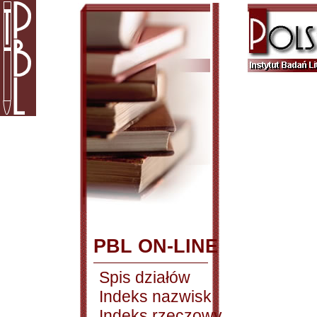
PBL ON-LINE
Spis działów
Indeks nazwisk
Indeks rzeczowy