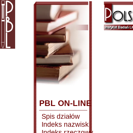
PBL ON-LINE
Spis działów
Indeks nazwisk
Indeks rzeczowy