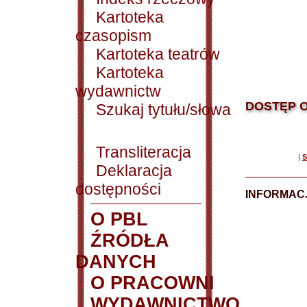
Kartoteka
czasopism
Kartoteka teatrów
Kartoteka
wydawnictw
DOSTĘP O
Szukaj tytułu/słowa
Transliteracja
|
S
Deklaracja
dostępności
INFORMACJ
O PBL
ŹRÓDŁA
DANYCH
O PRACOWNI
WYDAWNICTWO