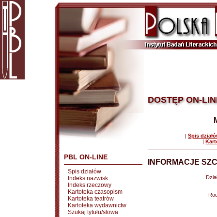
DOSTĘP ON-LIN
|
Spis dział
|
Kart
PBL ON-LINE
INFORMACJE SZC
Spis działów
Dział
Indeks nazwisk
Indeks rzeczowy
Kartoteka czasopism
Rod
Kartoteka teatrów
Kartoteka wydawnictw
Szukaj tytułu/słowa