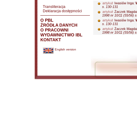
artykuł:
Iwasiów Inga:
Transliteracja
s. 130-131
Deklaracja dostępności
artykuł:
Żaczek Magda
1998 nr 10/11 (55/56) s.
O PBL
artykuł:
Iwasiów Inga:
s. 130-131
ŹRÓDŁA DANYCH
artykuł:
Żaczek Magda
O PRACOWNI
1998 nr 10/11 (55/56) s.
WYDAWNICTWO IBL
KONTAKT
English version