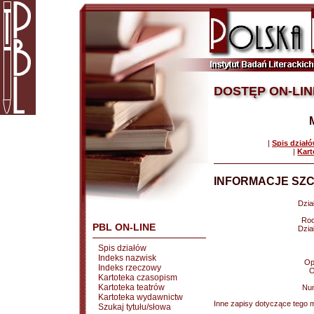
DOSTĘP ON-LIN
|
Spis dział
|
Kart
INFORMACJE SZC
Dział
Rod
PBL ON-LINE
Dział
Spis działów
Indeks nazwisk
Op
Indeks rzeczowy
O
Kartoteka czasopism
Kartoteka teatrów
Nu
Kartoteka wydawnictw
Inne zapisy dotyczące tego m
Szukaj tytułu/słowa