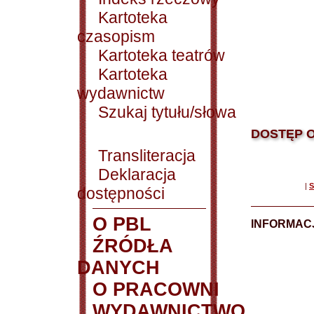
Kartoteka
czasopism
Kartoteka teatrów
Kartoteka
wydawnictw
Szukaj tytułu/słowa
DOSTĘP O
Transliteracja
Deklaracja
|
S
dostępności
O PBL
INFORMACJ
ŹRÓDŁA
DANYCH
O PRACOWNI
WYDAWNICTWO