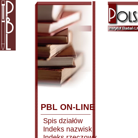
PBL ON-LINE
Spis działów
Indeks nazwisk
Indeks rzeczowy