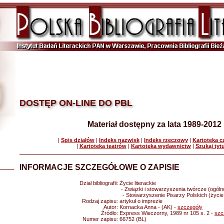
DOSTĘP ON-LINE DO PBL
Materiał dostępny za lata 1989-2012
|
Spis działów
|
Indeks nazwisk
|
Indeks rzeczowy
|
Kartoteka 
|
Kartoteka teatrów
|
Kartoteka wydawnictw
|
Szukaj tyt
INFORMACJE SZCZEGÓŁOWE O ZAPISIE
Dział bibliografii:
Życie literackie
- Związki i stowarzyszenia twórcze (ogólnop
- Stowarzyszenie Pisarzy Polskich (życie l
Rodzaj zapisu:
artykuł o imprezie
Autor:
Kornacka Anna - (AK) -
szczegóły
Źródło:
Express Wieczorny, 1989 nr 105 s. 2 -
szc
Numer zapisu:
66752 (BL)