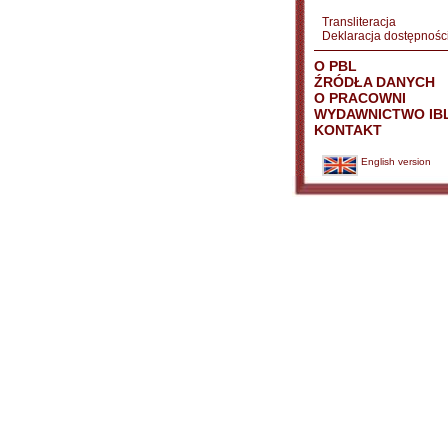
Transliteracja
Deklaracja dostępnośc
O PBL
ŹRÓDŁA DANYCH
O PRACOWNI
WYDAWNICTWO IB
KONTAKT
English version