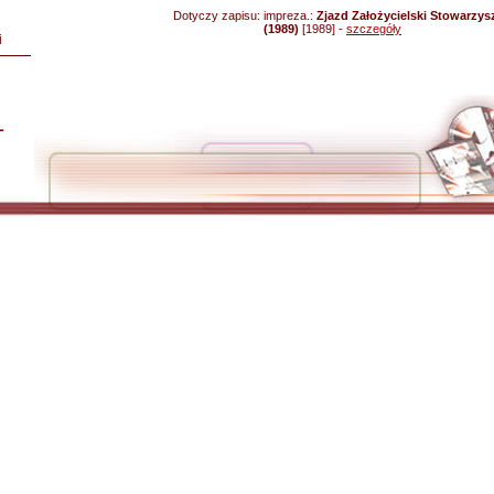
Dotyczy zapisu:
impreza.:
Zjazd Założycielski Stowarzys
(1989)
[1989] -
szczegóły
i
L