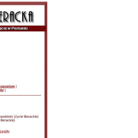
czasopism
|
ułu
|
olskie) (życie literackie)
iterackie)
zegóły