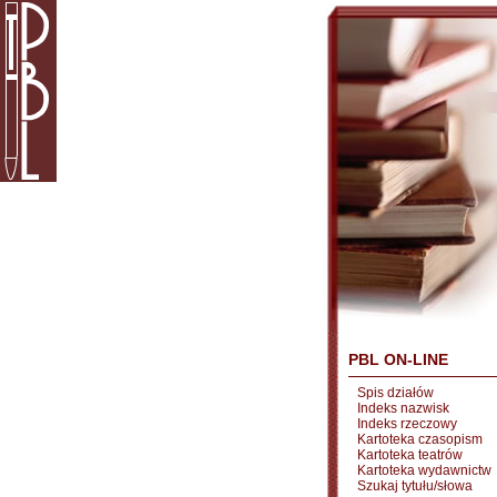
PBL ON-LINE
Spis działów
Indeks nazwisk
Indeks rzeczowy
Kartoteka czasopism
Kartoteka teatrów
Kartoteka wydawnictw
Szukaj tytułu/słowa