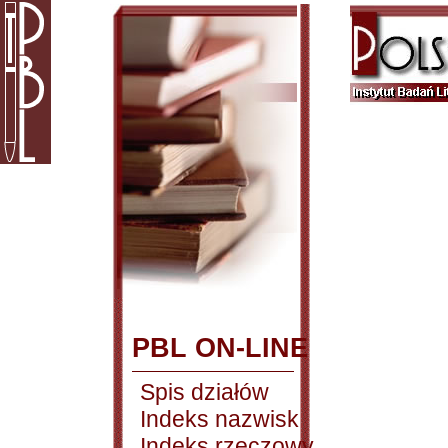
PBL ON-LINE
Spis działów
Indeks nazwisk
Indeks rzeczowy