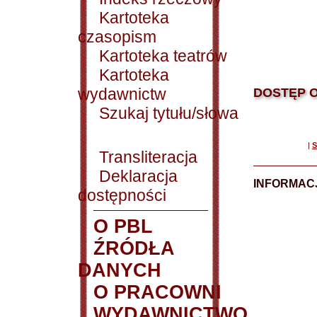
Kartoteka
czasopism
Kartoteka teatrów
Kartoteka
wydawnictw
DOSTĘP O
Szukaj tytułu/słowa
|
S
Transliteracja
Deklaracja
INFORMACJ
dostępności
O PBL
ŹRÓDŁA
DANYCH
O PRACOWNI
WYDAWNICTWO