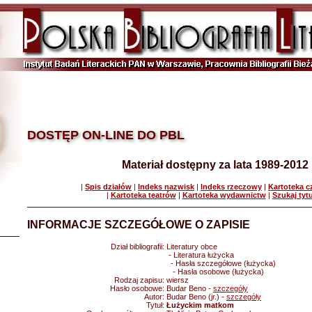
DOSTĘP ON-LINE DO PBL
Materiał dostępny za lata 1989-2012
|
Spis działów
|
Indeks nazwisk
|
Indeks rzeczowy
|
Kartoteka 
|
Kartoteka teatrów
|
Kartoteka wydawnictw
|
Szukaj tyt
INFORMACJE SZCZEGÓŁOWE O ZAPISIE
Dział bibliografii:
Literatury obce
- Literatura łużycka
- Hasła szczegółowe (łużycka)
- Hasła osobowe (łużycka)
Rodzaj zapisu:
wiersz
Hasło osobowe:
Budar Beno -
szczegóły
Autor:
Budar Beno (jr.) -
szczegóły
Tytuł:
Łużyckim matkom