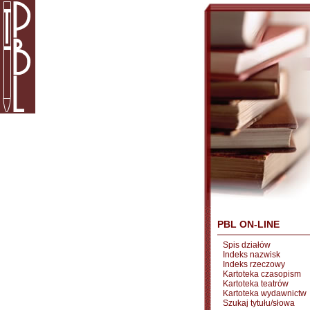
PBL ON-LINE
Spis działów
Indeks nazwisk
Indeks rzeczowy
Kartoteka czasopism
Kartoteka teatrów
Kartoteka wydawnictw
Szukaj tytułu/słowa