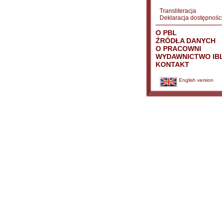
Transliteracja
Deklaracja dostępnośc
O PBL
ŹRÓDŁA DANYCH
O PRACOWNI
WYDAWNICTWO IB
KONTAKT
English version