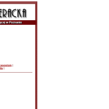
czasopism
|
ułu
|