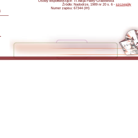
Osoby współtworzące:
Tł. Alicja Patey-Grabowska
Źródło:
Nadodrze, 1989 nr 20 s. 6 -
szczegóły
Numer zapisu:
67344 (IH)
i
L