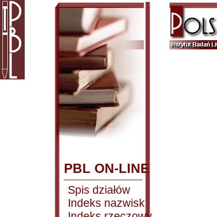
PBL ON-LINE
Spis działów
Indeks nazwisk
Indeks rzeczowy