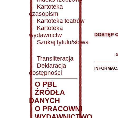
Kartoteka
czasopism
Kartoteka teatrów
Kartoteka
wydawnictw
DOSTĘP O
Szukaj tytułu/słowa
|
S
Transliteracja
Deklaracja
INFORMACJ
dostępności
O PBL
ŹRÓDŁA
DANYCH
O PRACOWNI
WYDAWNICTWO