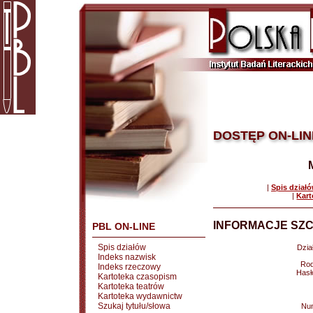
DOSTĘP ON-LIN
|
Spis dział
|
Kart
INFORMACJE SZC
PBL ON-LINE
Spis działów
Dział
Indeks nazwisk
Rod
Indeks rzeczowy
Hasł
Kartoteka czasopism
Kartoteka teatrów
Kartoteka wydawnictw
Szukaj tytułu/słowa
Nu