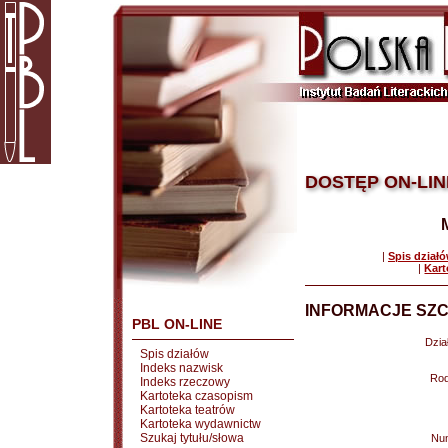
DOSTĘP ON-LIN
|
Spis dział
|
Kart
INFORMACJE SZC
PBL ON-LINE
Dział
Spis działów
Indeks nazwisk
Rod
Indeks rzeczowy
Kartoteka czasopism
Kartoteka teatrów
Kartoteka wydawnictw
Szukaj tytułu/słowa
Nu