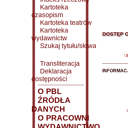
Kartoteka
czasopism
Kartoteka teatrów
Kartoteka
DOSTĘP O
wydawnictw
Szukaj tytułu/słowa
|
S
Transliteracja
Deklaracja
INFORMACJ
dostępności
O PBL
ŹRÓDŁA
DANYCH
O PRACOWNI
WYDAWNICTWO