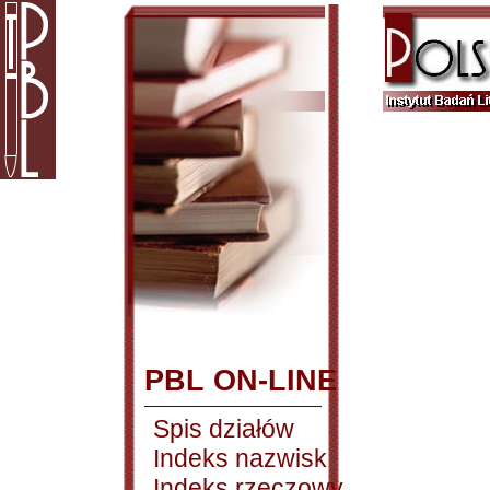
PBL ON-LINE
Spis działów
Indeks nazwisk
Indeks rzeczowy