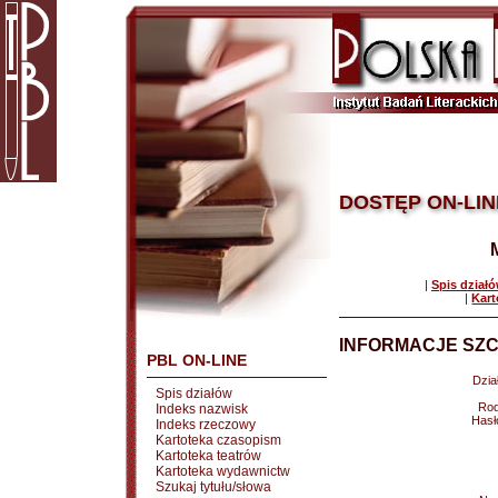
DOSTĘP ON-LIN
|
Spis dział
|
Kart
INFORMACJE SZC
PBL ON-LINE
Dział
Spis działów
Rod
Indeks nazwisk
Hasł
Indeks rzeczowy
Kartoteka czasopism
Kartoteka teatrów
Kartoteka wydawnictw
Szukaj tytułu/słowa