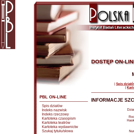
DOSTĘP ON-LIN
|
Spis dział
|
Kart
PBL ON-LINE
INFORMACJE SZC
Spis działów
Dział
Indeks nazwisk
Indeks rzeczowy
Rod
Kartoteka czasopism
Hasł
Kartoteka teatrów
Kartoteka wydawnictw
Szukaj tytułu/słowa
Nu