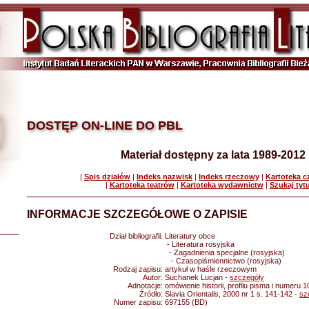
DOSTĘP ON-LINE DO PBL
Materiał dostępny za lata 1989-2012
|
Spis działów
|
Indeks nazwisk
|
Indeks rzeczowy
|
Kartoteka 
|
Kartoteka teatrów
|
Kartoteka wydawnictw
|
Szukaj tyt
INFORMACJE SZCZEGÓŁOWE O ZAPISIE
Dział bibliografii:
Literatury obce
- Literatura rosyjska
- Zagadnienia specjalne (rosyjska)
- Czasopiśmiennictwo (rosyjska)
Rodzaj zapisu:
artykuł w haśle rzeczowym
Autor:
Suchanek Lucjan -
szczegóły
Adnotacje:
omówienie historii, profilu pisma i numeru 1
Źródło:
Slavia Orientalis, 2000 nr 1 s. 141-142 -
sz
Numer zapisu:
697155 (BD)