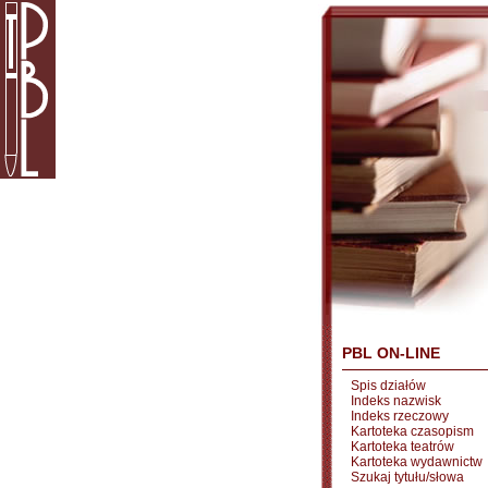
PBL ON-LINE
Spis działów
Indeks nazwisk
Indeks rzeczowy
Kartoteka czasopism
Kartoteka teatrów
Kartoteka wydawnictw
Szukaj tytułu/słowa