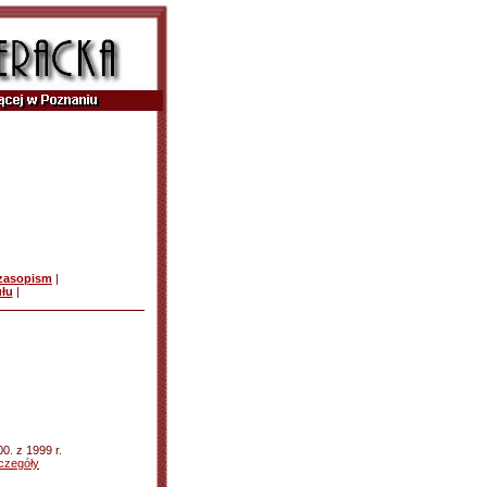
czasopism
|
ułu
|
00. z 1999 r.
czegóły