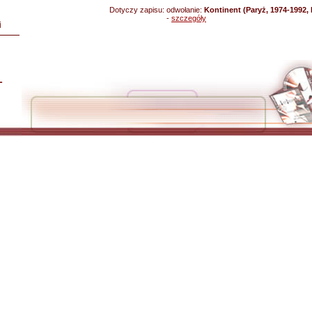
Dotyczy zapisu:
odwołanie:
Kontinent (Paryż, 1974-1992,
-
szczegóły
i
L