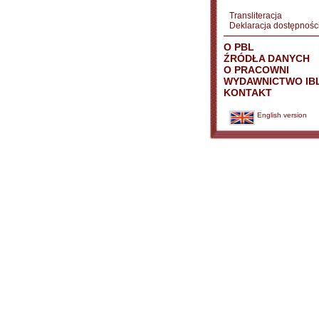
Transliteracja
Deklaracja dostępnośc
O PBL
ŹRÓDŁA DANYCH
O PRACOWNI
WYDAWNICTWO IB
KONTAKT
English version