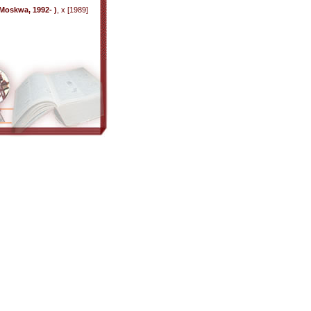
 Moskwa, 1992- )
, x [1989]