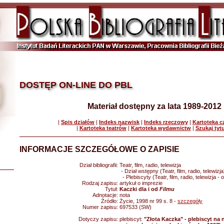
DOSTĘP ON-LINE DO PBL
Materiał dostępny za lata 1989-2012
|
Spis działów
|
Indeks nazwisk
|
Indeks rzeczowy
|
Kartoteka 
|
Kartoteka teatrów
|
Kartoteka wydawnictw
|
Szukaj tyt
INFORMACJE SZCZEGÓŁOWE O ZAPISIE
Dział bibliografii:
Teatr, film, radio, telewizja
- Dział wstępny (Teatr, film, radio, telewizja
- Plebiscyty (Teatr, film, radio, telewizja -
Rodzaj zapisu:
artykuł o imprezie
Tytuł:
Kaczki dla i od
Filmu
Adnotacje:
nota
Źródło:
Życie, 1998 nr 99 s. 8 -
szczegóły
Numer zapisu:
697533 (SW)
Dotyczy zapisu:
plebiscyt:
"Złota Kaczka" - plebiscyt na n