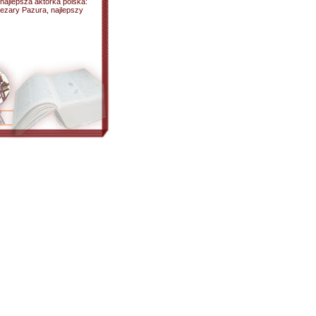
 najlepsza aktorka polska:
Cezary Pazura, najlepszy