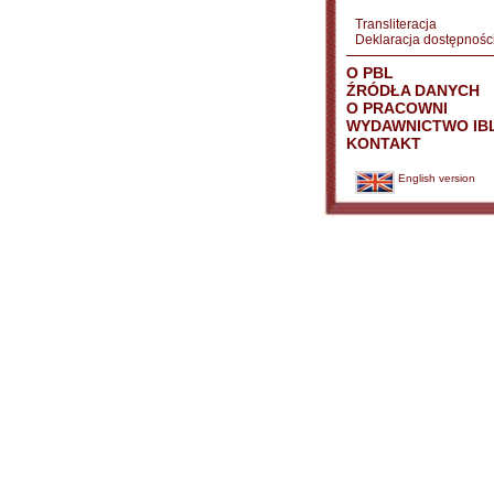
Transliteracja
Deklaracja dostępnośc
O PBL
ŹRÓDŁA DANYCH
O PRACOWNI
WYDAWNICTWO IB
KONTAKT
English version