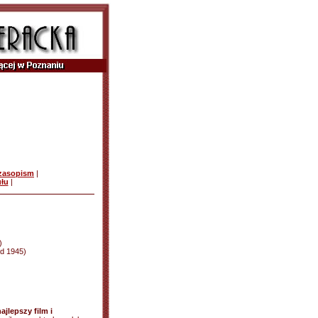
czasopism
|
ułu
|
)
 od 1945)
ajlepszy film i