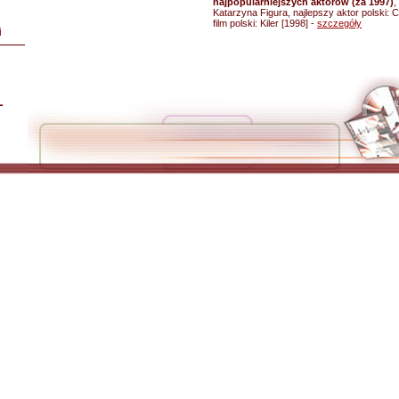
najpopularniejszych aktorów (za 1997)
,
Katarzyna Figura, najlepszy aktor polski: 
film polski: Kiler [1998] -
szczegóły
i
L