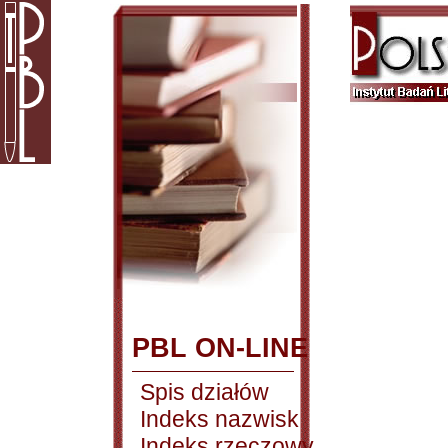
PBL ON-LINE
Spis działów
Indeks nazwisk
Indeks rzeczowy