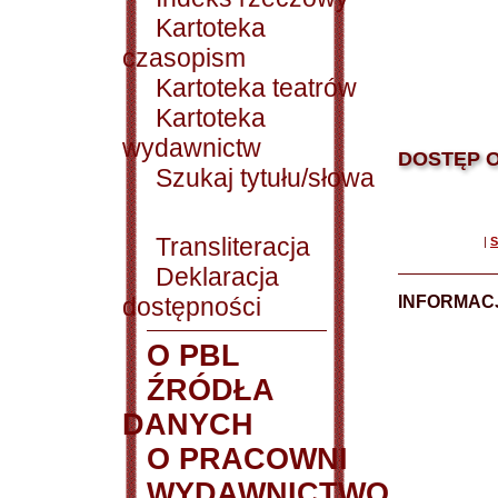
Kartoteka
czasopism
Kartoteka teatrów
Kartoteka
wydawnictw
DOSTĘP O
Szukaj tytułu/słowa
Transliteracja
|
S
Deklaracja
dostępności
INFORMACJ
O PBL
ŹRÓDŁA
DANYCH
O PRACOWNI
WYDAWNICTWO