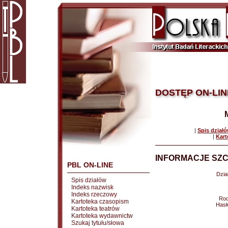
DOSTĘP ON-LIN
|
Spis dział
|
Kart
INFORMACJE SZC
PBL ON-LINE
Dział
Spis działów
Indeks nazwisk
Indeks rzeczowy
Rod
Kartoteka czasopism
Hasł
Kartoteka teatrów
Kartoteka wydawnictw
Szukaj tytułu/słowa