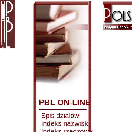
PBL ON-LINE
Spis działów
Indeks nazwisk
Indeks rzeczowy