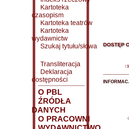
Kartoteka
czasopism
Kartoteka teatrów
Kartoteka
wydawnictw
DOSTĘP O
Szukaj tytułu/słowa
Transliteracja
|
S
Deklaracja
dostępności
INFORMACJ
O PBL
ŹRÓDŁA
DANYCH
O PRACOWNI
WYDAWNICTWO