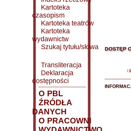
Kartoteka
czasopism
Kartoteka teatrów
Kartoteka
wydawnictw
Szukaj tytułu/słowa
DOSTĘP O
Transliteracja
|
S
Deklaracja
dostępności
INFORMACJ
O PBL
ŹRÓDŁA
DANYCH
O PRACOWNI
WYDAWNICTWO