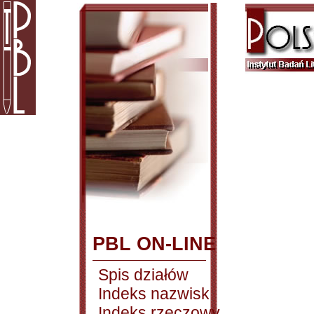
PBL ON-LINE
Spis działów
Indeks nazwisk
Indeks rzeczowy