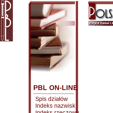
PBL ON-LINE
Spis działów
Indeks nazwisk
Indeks rzeczowy