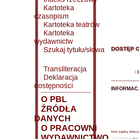
Kartoteka
czasopism
Kartoteka teatrów
Kartoteka
wydawnictw
Szukaj tytułu/słowa
DOSTĘP O
Transliteracja
|
S
Deklaracja
dostępności
INFORMACJ
O PBL
ŹRÓDŁA
DANYCH
O PRACOWNI
Inne zapisy dotyc
WYDAWNICTWO