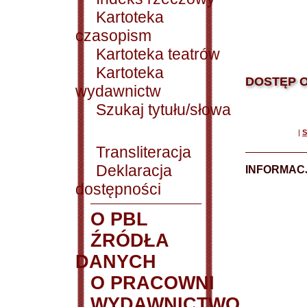
Kartoteka
czasopism
Kartoteka teatrów
Kartoteka
DOSTĘP O
wydawnictw
Szukaj tytułu/słowa
|
S
Transliteracja
Deklaracja
INFORMACJ
dostępności
O PBL
ŹRÓDŁA
DANYCH
O PRACOWNI
WYDAWNICTWO