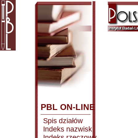
PBL ON-LINE
Spis działów
Indeks nazwisk
Indeks rzeczowy