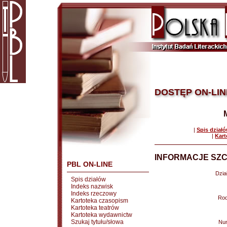
DOSTĘP ON-LIN
|
Spis dział
|
Kart
INFORMACJE SZC
PBL ON-LINE
Dział
Spis działów
Indeks nazwisk
Indeks rzeczowy
Rod
Kartoteka czasopism
Kartoteka teatrów
Kartoteka wydawnictw
Szukaj tytułu/słowa
Nu