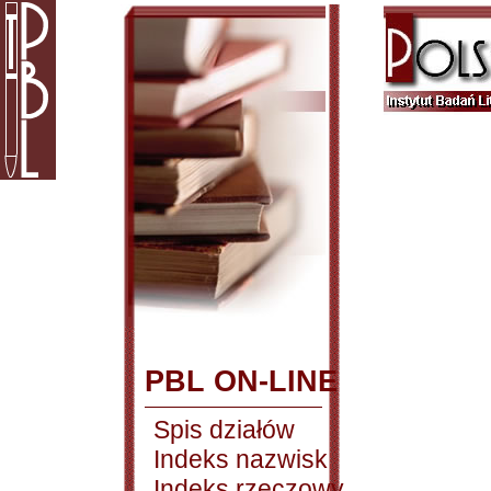
PBL ON-LINE
Spis działów
Indeks nazwisk
Indeks rzeczowy