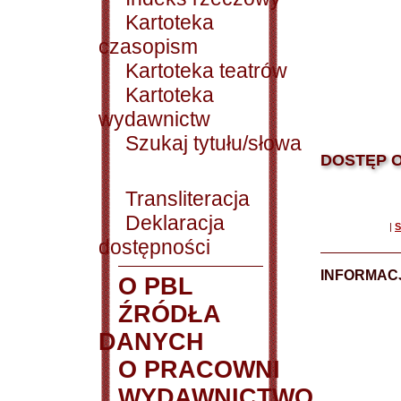
Kartoteka
czasopism
Kartoteka teatrów
Kartoteka
wydawnictw
Szukaj tytułu/słowa
DOSTĘP O
Transliteracja
Deklaracja
|
S
dostępności
INFORMACJ
O PBL
ŹRÓDŁA
DANYCH
O PRACOWNI
WYDAWNICTWO