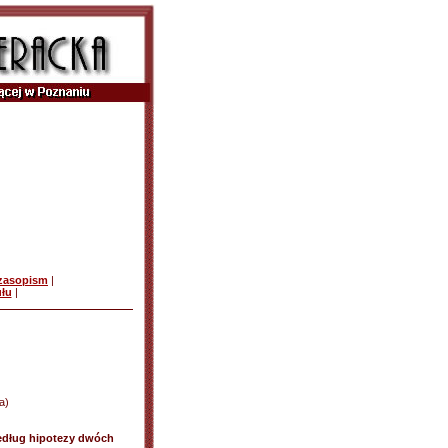
czasopism
|
ułu
|
a)
edług hipotezy dwóch