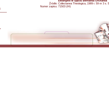
Ewangelii w ujęciu Bernarda Orcharda
Źródło:
Collectanea Theologica, 1989 r. 59 nr 3 s. 
Numer zapisu:
71503 (IH)
i
L