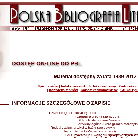
DOSTĘP ON-LINE DO PBL
Materiał dostępny za lata 1989-2012
|
Spis działów
|
Indeks nazwisk
|
Indeks rzeczowy
|
Kartoteka 
|
Kartoteka teatrów
|
Kartoteka wydawnictw
|
Szukaj tyt
INFORMACJE SZCZEGÓŁOWE O ZAPISIE
Dział bibliografii:
Literatury obce
- Literatura grecka starożytna
- Biblia (Testamentum Novum)
- Artykuły ogólne (Biblia grecka starożytn
Rodzaj zapisu:
artykuł w haśle rzeczowym
Autor:
Bartnicki Roman -
szczegóły
Tytuł:
Powstanie Ewangelii synoptycznych w