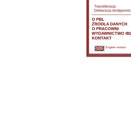
Transliteracja
Deklaracja dostępnośc
O PBL
ŹRÓDŁA DANYCH
O PRACOWNI
WYDAWNICTWO IB
KONTAKT
English version