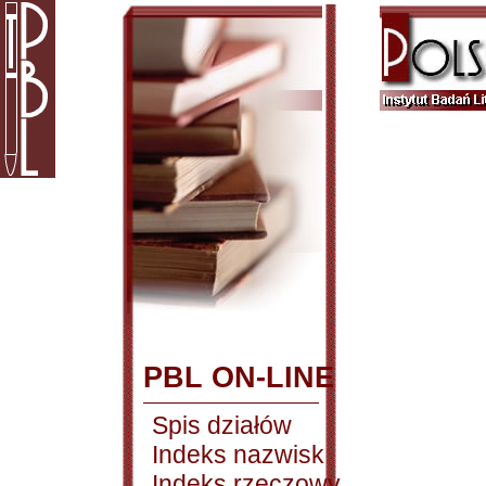
PBL ON-LINE
Spis działów
Indeks nazwisk
Indeks rzeczowy