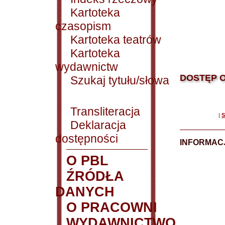
Kartoteka
czasopism
Kartoteka teatrów
Kartoteka
wydawnictw
DOSTĘP O
Szukaj tytułu/słowa
Transliteracja
|
S
Deklaracja
dostępności
INFORMACJ
O PBL
ŹRÓDŁA
DANYCH
O PRACOWNI
WYDAWNICTWO